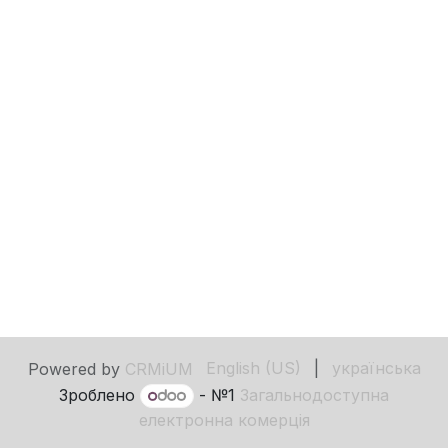
English (US)
|
українська
Powered by
CRMiUM
Зроблено
- №1
Загальнодоступна
електронна комерція